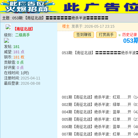
主题 : 053期:【南征北战】〓〓〓〓〓〓〓绝杀半波〓〓〓〓〓〓
楼主
发表于: 2026-05-17 23:15
【南征北战】
签到赚钱
打赏高手
u
历史记录
级别：
二级高手
05
发帖:
181
威望:
181 点
053期:【南征北战】〓〓〓〓〓〓〓绝杀半波
铜币:
181 枚
贡献值:
0 点
好评度:
0 点
在线时间: 1(时)
注册时间:
2025-04-11
最后登录:
2026-08-08
001期【南征北战】绝杀半波：红双……开（1
002期【南征北战】绝杀半波：绿单……开（0
004期【南征北战】绝杀半波：蓝单……开（4
005期【南征北战】绝杀半波：红单……开（2
006期【南征北战】绝杀半波：蓝单……开（4
007期【南征北战】绝杀半波：红单……开（4