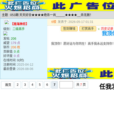
主题 : 053期 天天好合★★★★绝杀一肖_____★★★★__杀无赦！
6楼
发表于: 2026-05-17 01:31
【南海神尼】
签到赚钱
打赏高手
u
历史记录
级别：
二级高手
我顶
发帖:
206
威望:
179 点
我顶你！愿好运与你同在！高手我永远支持你
铜币:
206 枚
贡献值:
0 点
好评度:
0 点
在线时间: 0(时)
注册时间:
2025-04-12
最后登录:
2026-08-06
2
3
4
5
6
7
共
7
页
首页
任我发