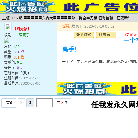
主题 : 052期:〓〓〓〓〓六合大〓〓〓〓〓杀一肖全年无错,值得信赖！已更新！
板凳
发表于: 2026-05-16 01:52
【阳光福】
签到赚钱
打赏高手
u
历史记录
级别：
二级高手
一个
发帖:
180
高手！
威望:
181 点
铜币:
181 枚
一个字：牛，不管怎么样，我都永远跟定你的
贡献值:
0 点
好评度:
0 点
在线时间: 0(时)
注册时间:
2025-04-11
最后登录:
2026-08-06
2
3
共
3
页
首页
任我发永久网