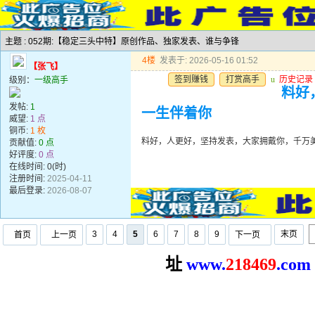
主题 : 052期:【稳定三头中特】原创作品、独家发表、谁与争锋
4楼
发表于: 2026-05-16 01:52
【张飞】
签到赚钱
打赏高手
u
历史记录
级别：
一级高手
料好
发帖:
1
一生伴着你
威望:
1 点
铜币:
1 枚
料好，人更好，坚持发表，大家拥戴你，千万
贡献值:
0 点
好评度:
0 点
在线时间: 0(时)
注册时间:
2025-04-11
最后登录:
2026-08-07
3
4
5
6
7
8
9
末页
首页
上一页
下一页
址
www.
2
18469
.com