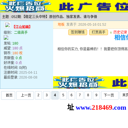
主题 : 052期:【稳定三头中特】原创作品、独家发表、谁与争锋
地板
发表于: 2026-05-16 01:52
【江山如画】
签到赚钱
打赏高手
u
历史记录
级别：
二级高手
相信你
发帖:
180
威望:
180 点
相信你的实力, 你是最棒的！！我要把你顶得高高的..
铜币:
180 枚
贡献值:
0 点
好评度:
0 点
在线时间: 0(时)
注册时间:
2025-04-11
最后登录:
2026-08-08
2
3
4
5
6
7
8
9
末
首页
上一页
下一页
址
www.
2
18469
.com