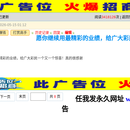
 已更新
阅读
3418128
次 |
返回
26-05-15 01:12
赚钱
打赏高手
u
历史记录
u
回复
u
编辑
u
愿你继续用最精彩的业绩，给广大彩
精彩的业绩，给广大彩民一个又一个惊喜！真的很感谢
末页
共
8
页
下一页
任我发永久网址
w
告