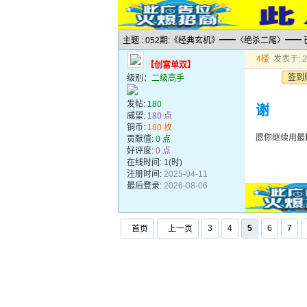
主题 : 052期:《经典玄机》━━〈绝杀二尾〉━━
4楼
发表于: 20
【创富单双】
签到
级别：
二级高手
发帖:
180
谢
威望:
180 点
铜币:
180 枚
愿你继续用最
贡献值:
0 点
好评度:
0 点
在线时间: 1(时)
注册时间:
2025-04-11
最后登录:
2026-08-06
3
4
5
6
7
首页
上一页