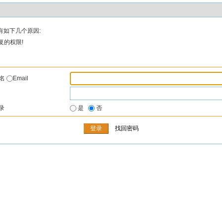
有如下几个原因:
复的权限!
户名
Email
录
是
否
找回密码